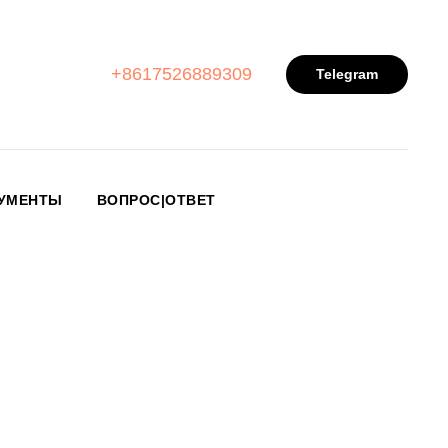
+8617526889309
Telegram
УМЕНТЫ
ВОПРОС|ОТВЕТ