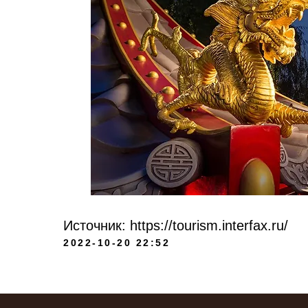
Источник: https://tourism.interfax.ru/
Location:
2022-10-20 22:52
Склад КАРГО Китай:
город Иу, провинция Чж
Contacts:
Получение товара в РФ: