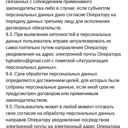
связанных с соблюдением применимого
Согласие пользователя на обработку
законодательства либо в случае, если субъектом
персональных данных
персональных данных дано согласие Оператору на
Согласие на получение
передачу данных третьему лицу для исполнения
информационно-рекламной
договорных обязательств.
рассылки
9.3. При выявлении неточностей в персональных
YIWU HARMONY GLOBAL TRADE CO.,
данных пользователь вправе актуализировать их
LTD
самостоятельно путем направления Оператору
уведомления на адрес электронной почты Оператора
hgtraderu@gmail.com с пометкой «Актуализация
персональных данных».
9.4. Срок обработки персональных данных
определяется достижением целей, для которых были
собраны персональные данные, если иной срок не
предусмотрен договором или применимым
законодательством.
9.5. Пользователь может в любой момент отозвать
свое согласие на обработку персональных данных,
направив Оператору уведомление посредством
электронной почты на электронный адрес Оператора