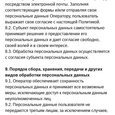
посредством электронной почты. Заполняя
соответствующие формы и/или отправляя свои
персональные данные Оператору, пользователь
Contacts:
выражает свое согласие с настоящей Политикой.
8.2. Субъект персональных данных самостоятельно
+8617526889309
принимает решение о предоставлении его
персональных данных и дает согласие свободно,
Location:
своей волей и в своем интересе.
Склад КАРГО Китай:
8.3. Обработка персональных данных осуществляется
город Иу, провинция Чжэцзян
с согласия субъекта персональных данных.
Получение товара в РФ:
Москва, ТК Южные ворота
9. Порядок сбора, хранения, передачи и других
видов обработки персональных данных
Адрес офиса:
9.1. Оператор обеспечивает сохранность
Китай, пров. Чжэцзян, Пилотная зона
свободной торговли, город Иу, улица
персональных данных и принимает все возможные
Чжоуцзян,
меры, исключающие доступ к персональным данным
Янцунь-роуд, № 288, корпус B, оф. 301
неуполномоченных лиц.
9.2. Персональные данные пользователя не
Политика обработки персональных
передаются третьим лицам, за исключением случаев,
данных