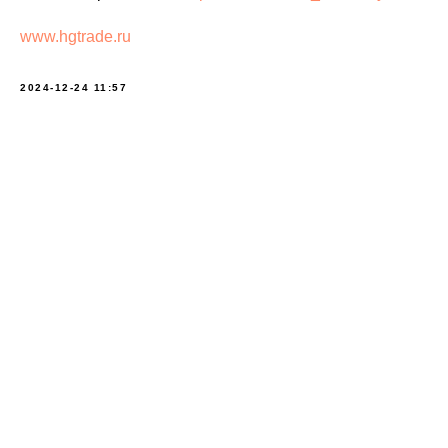
www.hgtrade.ru
2024-12-24 11:57
Contacts:
+8617526889309
Location: