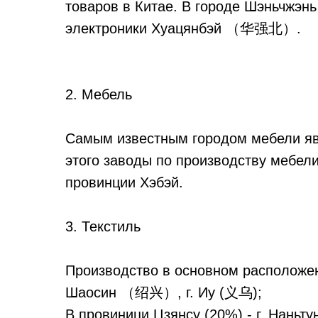
товаров в Китае. В городе Шэньчжэнь
электроники Хуацянбэй （华强北）.
2. Мебель
Самым известным городом мебели 
этого заводы по производству мебел
провинции Хэбэй.
3. Текстиль
Производство в основном расположен
Шаосин （绍兴）, г. Иу (义乌);
В провиници Цзянсу (20%) - г. Нань