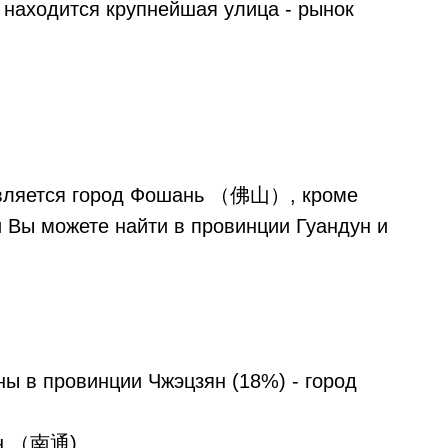
 находится крупнейшая улица - рынок
является город Фошань （佛山）, кроме
и Вы можете найти в провинции Гуандун и
ы в провинции Чжэцзян (18%) - город
тун （南通).