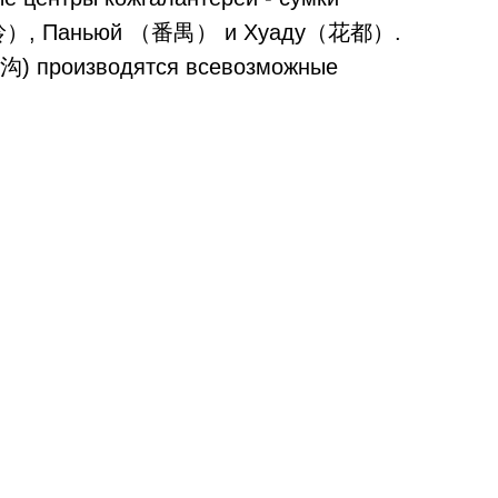
（狮岭）, Паньюй （番禺） и Хуаду（花都）.
(白沟) производятся всевозможные