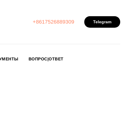
+8617526889309
Telegram
УМЕНТЫ
ВОПРОС|ОТВЕТ