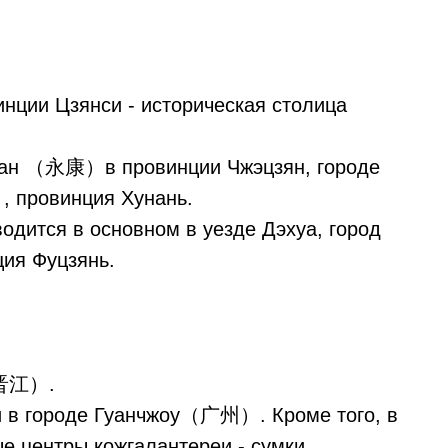
ии Цзянси - историческая столица
нкан （永康）в провинции Чжэцзян, городе
провинция Хунань.
одится в основном в уезде Дэхуа, город
я Фуцзянь.
 （晋江）.
ти в городе Гуанчжоу（广州）. Кроме того, в
е центры кожгалантереи - сумки