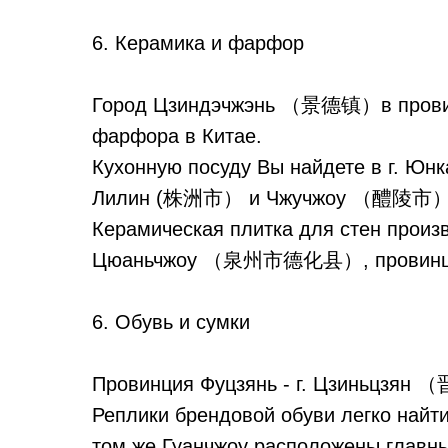
6. Керамика и фарфор
Город Цзиндэчжэнь （景德镇）в провинц
фарфора в Китае.
Кухонную посуду Вы найдете в г. Ю
Лилин (株洲市） и Чжучжоу （醴陵市）, 
Керамическая плитка для стен произв
Цюаньчжоу （泉州市德化县）, провинци
6. Обувь и сумки
Провинция Фуцзянь - г. Цзиньцзян
Реплики брендовой обуви легко най
том же Гуанчжоу расположены главны