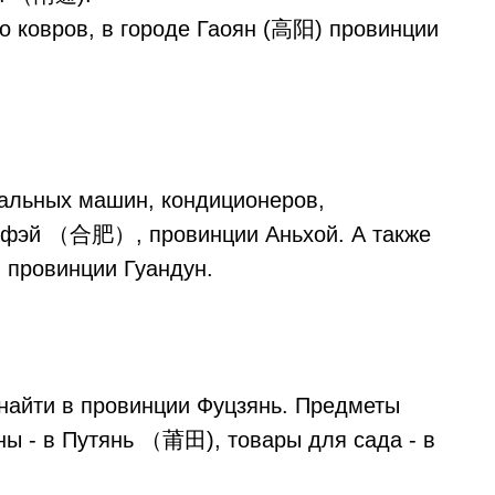
во ковров, в городе Гаоян (高阳) провинции
ральных машин, кондиционеров,
 Хэфэй （合肥）, провинции Аньхой. А также
провинции Гуандун.
найти в провинции Фуцзянь. Предметы
ы - в Путянь （莆田), товары для сада - в