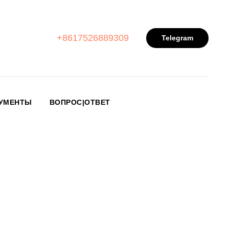
+8617526889309
Telegram
УМЕНТЫ
ВОПРОС|ОТВЕТ