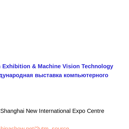
n Exhibition & Machine Vision Technology
еждународная выставка компьютерного
hanghai New International Expo Centre
nchinashow.net/?utm_source