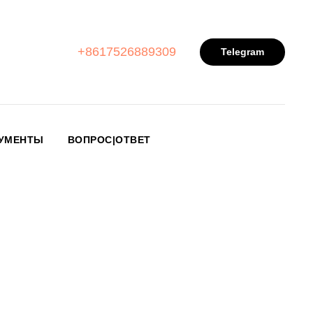
+8617526889309
Telegram
УМЕНТЫ
ВОПРОС|ОТВЕТ