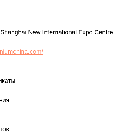
hanghai New International Expo Centre
iniumchina.com/
икаты
ния
лов